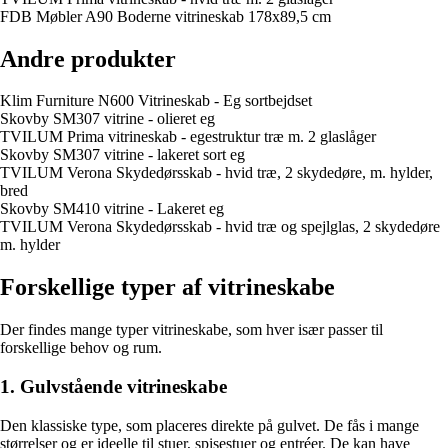
FDB Møbler A90 Boderne vitrineskab 178x89,5 cm
Andre produkter
Klim Furniture N600 Vitrineskab - Eg sortbejdset
Skovby SM307 vitrine - olieret eg
TVILUM Prima vitrineskab - egestruktur træ m. 2 glaslåger
Skovby SM307 vitrine - lakeret sort eg
TVILUM Verona Skydedørsskab - hvid træ, 2 skydedøre, m. hylder,
bred
Skovby SM410 vitrine - Lakeret eg
TVILUM Verona Skydedørsskab - hvid træ og spejlglas, 2 skydedøre
m. hylder
Forskellige typer af vitrineskabe
Der findes mange typer vitrineskabe, som hver især passer til
forskellige behov og rum.
1. Gulvstående vitrineskabe
Den klassiske type, som placeres direkte på gulvet. De fås i mange
størrelser og er ideelle til stuer, spisestuer og entréer. De kan have