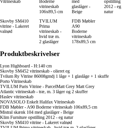
Vitrineskab
Boderne
med
opstilling
vitrineskab
glaslåger -
2012 - eg
106x89,5 cm
Beige
natur
Skovby SM410
TVILUM
FDB Møbler
vitrine - Lakeret
Prima
A90
valnød
vitrineskab -
Boderne
hvid træ m.
vitrineskab
2 glaslåger
178x89,5 cm
Produktbeskrivelser
Lyon Highboard - H:140 cm
Skovby SM452 vitrineskab - olieret eg
Tvilum Ry Vitrine 86008gmdj 1 låge + 1 glaslåge + 1 skuffe
Porto Vitrineskab
TVILUM Paris Vitrine - ParcelMatt Grey Matt Grey
Atlantic vitrineskab - træ, m. 3 låger og 2 skuffer
Haslev vitrineskab
NOVASOLO Enkelt Halifax Vitrineskab
FDB Møbler - A90 Boderne vitrineskab 106x89,5 cm
Mistral skænk 104 med glaslåger - Beige
Klim Furniture opstilling 2012 - eg natur
Skovby SM410 vitrine - Lakeret valnød
TVILUM Prima vitrineskab - hvid træ m. 2 glaslåger