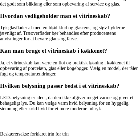
det godt som blikfang eller som opbevaring af service og glas.
Hvordan vedligeholder man et vitrineskab?
Tør glasflader af med en blød klud og glasrens, og støv hylderne
jævnligt af. Træoverflader bør behandles efter producentens
anvisninger for at bevare glans og farve.
Kan man bruge et vitrineskab i køkkenet?
Ja, et vitrineskab kan være en flot og praktisk løsning i køkkenet til
opbevaring af porcelæn, glas eller kogebøger. Vælg en model, der tåler
fugt og temperaturændringer.
Hvilken belysning passer bedst i et vitrineskab?
LED-belysning er ideel, da den ikke afgiver meget varme og giver et
behageligt lys. Du kan vælge varm hvid belysning for en hyggelig
stemning eller kold hvid for et mere moderne udtryk.
Beskærersakse forklaret trin for trin