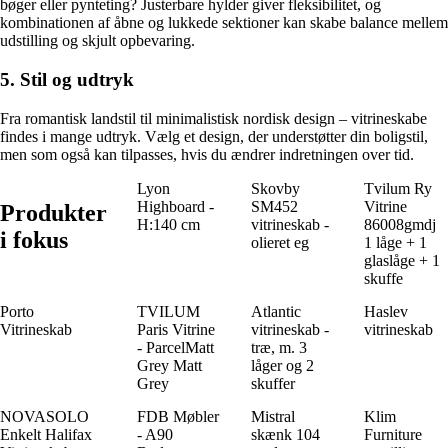
bøger eller pynteting? Justerbare hylder giver fleksibilitet, og
kombinationen af åbne og lukkede sektioner kan skabe balance mellem
udstilling og skjult opbevaring.
5. Stil og udtryk
Fra romantisk landstil til minimalistisk nordisk design – vitrineskabe
findes i mange udtryk. Vælg et design, der understøtter din boligstil,
men som også kan tilpasses, hvis du ændrer indretningen over tid.
Lyon
Skovby
Tvilum Ry
Highboard -
SM452
Vitrine
Produkter
H:140 cm
vitrineskab -
86008gmdj
i fokus
olieret eg
1 låge + 1
glaslåge + 1
skuffe
Porto
TVILUM
Atlantic
Haslev
Vitrineskab
Paris Vitrine
vitrineskab -
vitrineskab
- ParcelMatt
træ, m. 3
Grey Matt
låger og 2
Grey
skuffer
NOVASOLO
FDB Møbler
Mistral
Klim
Enkelt Halifax
- A90
skænk 104
Furniture