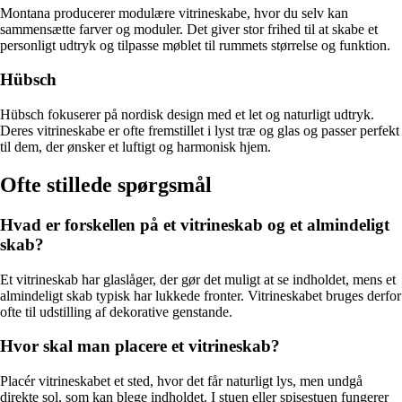
Montana producerer modulære vitrineskabe, hvor du selv kan
sammensætte farver og moduler. Det giver stor frihed til at skabe et
personligt udtryk og tilpasse møblet til rummets størrelse og funktion.
Hübsch
Hübsch fokuserer på nordisk design med et let og naturligt udtryk.
Deres vitrineskabe er ofte fremstillet i lyst træ og glas og passer perfekt
til dem, der ønsker et luftigt og harmonisk hjem.
Ofte stillede spørgsmål
Hvad er forskellen på et vitrineskab og et almindeligt
skab?
Et vitrineskab har glaslåger, der gør det muligt at se indholdet, mens et
almindeligt skab typisk har lukkede fronter. Vitrineskabet bruges derfor
ofte til udstilling af dekorative genstande.
Hvor skal man placere et vitrineskab?
Placér vitrineskabet et sted, hvor det får naturligt lys, men undgå
direkte sol, som kan blege indholdet. I stuen eller spisestuen fungerer