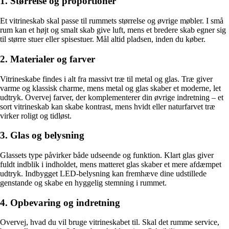
1. Størrelse og proportioner
Et vitrineskab skal passe til rummets størrelse og øvrige møbler. I små
rum kan et højt og smalt skab give luft, mens et bredere skab egner sig
til større stuer eller spisestuer. Mål altid pladsen, inden du køber.
2. Materialer og farver
Vitrineskabe findes i alt fra massivt træ til metal og glas. Træ giver
varme og klassisk charme, mens metal og glas skaber et moderne, let
udtryk. Overvej farver, der komplementerer din øvrige indretning – et
sort vitrineskab kan skabe kontrast, mens hvidt eller naturfarvet træ
virker roligt og tidløst.
3. Glas og belysning
Glassets type påvirker både udseende og funktion. Klart glas giver
fuldt indblik i indholdet, mens matteret glas skaber et mere afdæmpet
udtryk. Indbygget LED-belysning kan fremhæve dine udstillede
genstande og skabe en hyggelig stemning i rummet.
4. Opbevaring og indretning
Overvej, hvad du vil bruge vitrineskabet til. Skal det rumme service,