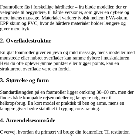
Foamrollere fås i forskellige hårdheder – fra bløde modeller, der er
velegnede til begyndere, til hårde versioner, som giver en dybere og
mere intens massage. Materialet varierer typisk mellem EVA-skum,
EPP-skum og PVC, hvor de hårdere materialer holder længere og
giver mere tryk.
2. Overfladestruktur
En glat foamroller giver en jævn og mild massage, mens modeller med
mønstrede eller nubret overflader kan ramme dybere i muskulaturen.
Hvis du ofte oplever ømme punkter eller trigger points, kan en
struktureret overflade være en fordel.
3. Størrelse og form
Standardlængden på en foamroller ligger omkring 30–60 cm, men der
findes både kompakte rejsemodeller og længere udgaver til
helkropsbrug. En kort model er praktisk til ben og arme, mens en
længere giver bedre stabilitet til ryg og core-træning.
4. Anvendelsesområde
Overvej, hvordan du primært vil bruge din foamroller. Til restitution