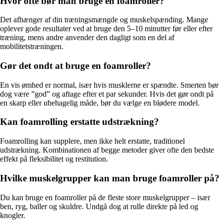
Hvor ofte bør man bruge en foamroller?
Det afhænger af din træningsmængde og muskelspænding. Mange
oplever gode resultater ved at bruge den 5–10 minutter før eller efter
træning, mens andre anvender den dagligt som en del af
mobilitetstræningen.
Gør det ondt at bruge en foamroller?
En vis ømhed er normal, især hvis musklerne er spændte. Smerten bør
dog være ”god” og aftage efter et par sekunder. Hvis det gør ondt på
en skarp eller ubehagelig måde, bør du vælge en blødere model.
Kan foamrolling erstatte udstrækning?
Foamrolling kan supplere, men ikke helt erstatte, traditionel
udstrækning. Kombinationen af begge metoder giver ofte den bedste
effekt på fleksibilitet og restitution.
Hvilke muskelgrupper kan man bruge foamroller på?
Du kan bruge en foamroller på de fleste store muskelgrupper – især
ben, ryg, baller og skuldre. Undgå dog at rulle direkte på led og
knogler.