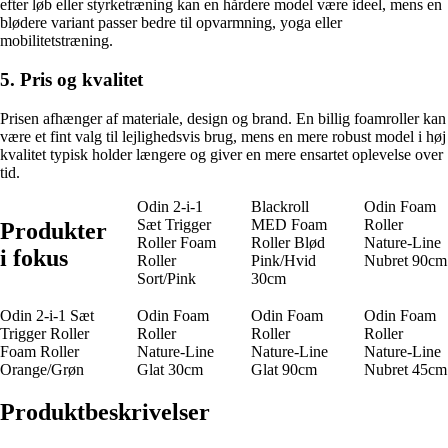
efter løb eller styrketræning kan en hårdere model være ideel, mens en
blødere variant passer bedre til opvarmning, yoga eller
mobilitetstræning.
5. Pris og kvalitet
Prisen afhænger af materiale, design og brand. En billig foamroller kan
være et fint valg til lejlighedsvis brug, mens en mere robust model i høj
kvalitet typisk holder længere og giver en mere ensartet oplevelse over
tid.
Odin 2-i-1
Blackroll
Odin Foam
Sæt Trigger
MED Foam
Roller
Produkter
Roller Foam
Roller Blød
Nature-Line
i fokus
Roller
Pink/Hvid
Nubret 90cm
Sort/Pink
30cm
Odin 2-i-1 Sæt
Odin Foam
Odin Foam
Odin Foam
Trigger Roller
Roller
Roller
Roller
Foam Roller
Nature-Line
Nature-Line
Nature-Line
Orange/Grøn
Glat 30cm
Glat 90cm
Nubret 45cm
Produktbeskrivelser