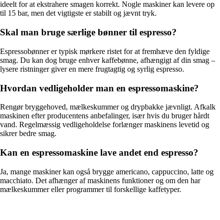
ideelt for at ekstrahere smagen korrekt. Nogle maskiner kan levere op
til 15 bar, men det vigtigste er stabilt og jævnt tryk.
Skal man bruge særlige bønner til espresso?
Espressobønner er typisk mørkere ristet for at fremhæve den fyldige
smag. Du kan dog bruge enhver kaffebønne, afhængigt af din smag –
lysere ristninger giver en mere frugtagtig og syrlig espresso.
Hvordan vedligeholder man en espressomaskine?
Rengør bryggehoved, mælkeskummer og drypbakke jævnligt. Afkalk
maskinen efter producentens anbefalinger, især hvis du bruger hårdt
vand. Regelmæssig vedligeholdelse forlænger maskinens levetid og
sikrer bedre smag.
Kan en espressomaskine lave andet end espresso?
Ja, mange maskiner kan også brygge americano, cappuccino, latte og
macchiato. Det afhænger af maskinens funktioner og om den har
mælkeskummer eller programmer til forskellige kaffetyper.