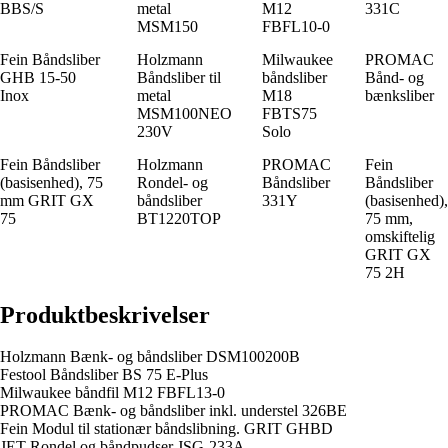
BBS/S
metal
M12
331C
MSM150
FBFL10-0
Fein Båndsliber
Holzmann
Milwaukee
PROMAC
GHB 15-50
Båndsliber til
båndsliber
Bånd- og
Inox
metal
M18
bænksliber
MSM100NEO
FBTS75
230V
Solo
Fein Båndsliber
Holzmann
PROMAC
Fein
(basisenhed), 75
Rondel- og
Båndsliber
Båndsliber
mm GRIT GX
båndsliber
331Y
(basisenhed),
75
BT1220TOP
75 mm,
omskiftelig
GRIT GX
75 2H
Produktbeskrivelser
Holzmann Bænk- og båndsliber DSM100200B
Festool Båndsliber BS 75 E-Plus
Milwaukee båndfil M12 FBFL13-0
PROMAC Bænk- og båndsliber inkl. understel 326BE
Fein Modul til stationær båndslibning. GRIT GHBD
JET Rondel og båndpudser JSG-233A