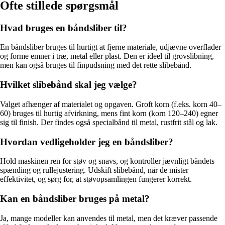
Ofte stillede spørgsmål
Hvad bruges en båndsliber til?
En båndsliber bruges til hurtigt at fjerne materiale, udjævne overflader
og forme emner i træ, metal eller plast. Den er ideel til grovslibning,
men kan også bruges til finpudsning med det rette slibebånd.
Hvilket slibebånd skal jeg vælge?
Valget afhænger af materialet og opgaven. Groft korn (f.eks. korn 40–
60) bruges til hurtig afvirkning, mens fint korn (korn 120–240) egner
sig til finish. Der findes også specialbånd til metal, rustfrit stål og lak.
Hvordan vedligeholder jeg en båndsliber?
Hold maskinen ren for støv og snavs, og kontroller jævnligt båndets
spænding og rullejustering. Udskift slibebånd, når de mister
effektivitet, og sørg for, at støvopsamlingen fungerer korrekt.
Kan en båndsliber bruges på metal?
Ja, mange modeller kan anvendes til metal, men det kræver passende