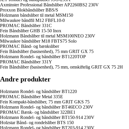
Axminster Professional Båndsliber AP2260BS2 230V
Proxxon Blokbåndsliber BBS/S
Holzmann båndsliber til metal MSM150
Milwaukee båndfil M12 FBFL10-0
PROMAC Båndsliber 331C
Fein Båndsliber GHB 15-50 Inox
Holzmann Båndsliber til metal MSM100NEO 230V
Milwaukee båndsliber M18 FBTS75 Solo
PROMAC Bånd- og bænksliber
Fein Båndsliber (basisenhed), 75 mm GRIT GX 75
Holzmann Rondel- og båndsliber BT1220TOP
PROMAC Båndsliber 331Y
Fein Båndsliber (basisenhed), 75 mm, omskiftelig GRIT GX 75 2H
Andre produkter
Holzmann Rondel- og båndsliber BT1220
PROMAC Båndsliber Metal 335E
Fein Kompakt-båndsliber, 75 mm GRIT GKS 75
Holzmann Rondel- og båndsliber BT46ECO 230V
PROMAC Bænk- og båndsliber 322BE1
Holzmann Rondel- og båndsliber BT150-914 230V
Holzstar Bånd- og rondelsliber BTS 150
Holzmann Rondel- og båndsliber BT203-914 230V