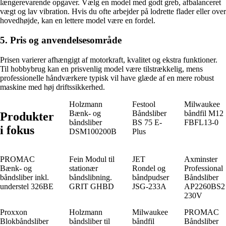
længerevarende opgaver. Vælg en model med godt greb, afbalanceret
vægt og lav vibration. Hvis du ofte arbejder på lodrette flader eller over
hovedhøjde, kan en lettere model være en fordel.
5. Pris og anvendelsesområde
Prisen varierer afhængigt af motorkraft, kvalitet og ekstra funktioner.
Til hobbybrug kan en prisvenlig model være tilstrækkelig, mens
professionelle håndværkere typisk vil have glæde af en mere robust
maskine med høj driftssikkerhed.
Holzmann
Festool
Milwaukee
Bænk- og
Båndsliber
båndfil M12
Produkter
båndsliber
BS 75 E-
FBFL13-0
i fokus
DSM100200B
Plus
PROMAC
Fein Modul til
JET
Axminster
Bænk- og
stationær
Rondel og
Professional
båndsliber inkl.
båndslibning.
båndpudser
Båndsliber
understel 326BE
GRIT GHBD
JSG-233A
AP2260BS2
230V
Proxxon
Holzmann
Milwaukee
PROMAC
Blokbåndsliber
båndsliber til
båndfil
Båndsliber