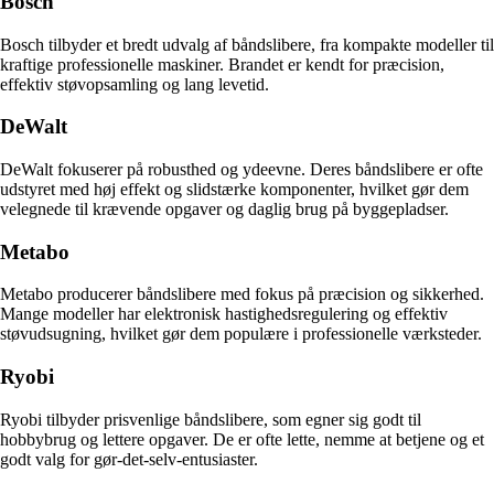
Bosch
Bosch tilbyder et bredt udvalg af båndslibere, fra kompakte modeller til
kraftige professionelle maskiner. Brandet er kendt for præcision,
effektiv støvopsamling og lang levetid.
DeWalt
DeWalt fokuserer på robusthed og ydeevne. Deres båndslibere er ofte
udstyret med høj effekt og slidstærke komponenter, hvilket gør dem
velegnede til krævende opgaver og daglig brug på byggepladser.
Metabo
Metabo producerer båndslibere med fokus på præcision og sikkerhed.
Mange modeller har elektronisk hastighedsregulering og effektiv
støvudsugning, hvilket gør dem populære i professionelle værksteder.
Ryobi
Ryobi tilbyder prisvenlige båndslibere, som egner sig godt til
hobbybrug og lettere opgaver. De er ofte lette, nemme at betjene og et
godt valg for gør-det-selv-entusiaster.