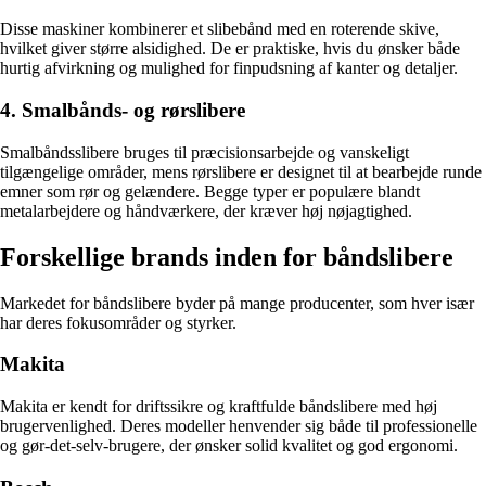
Disse maskiner kombinerer et slibebånd med en roterende skive,
hvilket giver større alsidighed. De er praktiske, hvis du ønsker både
hurtig afvirkning og mulighed for finpudsning af kanter og detaljer.
4. Smalbånds- og rørslibere
Smalbåndsslibere bruges til præcisionsarbejde og vanskeligt
tilgængelige områder, mens rørslibere er designet til at bearbejde runde
emner som rør og gelændere. Begge typer er populære blandt
metalarbejdere og håndværkere, der kræver høj nøjagtighed.
Forskellige brands inden for båndslibere
Markedet for båndslibere byder på mange producenter, som hver især
har deres fokusområder og styrker.
Makita
Makita er kendt for driftssikre og kraftfulde båndslibere med høj
brugervenlighed. Deres modeller henvender sig både til professionelle
og gør-det-selv-brugere, der ønsker solid kvalitet og god ergonomi.