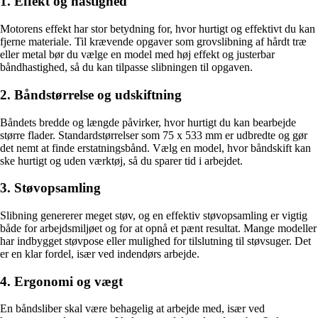
1. Effekt og hastighed
Motorens effekt har stor betydning for, hvor hurtigt og effektivt du kan
fjerne materiale. Til krævende opgaver som grovslibning af hårdt træ
eller metal bør du vælge en model med høj effekt og justerbar
båndhastighed, så du kan tilpasse slibningen til opgaven.
2. Båndstørrelse og udskiftning
Båndets bredde og længde påvirker, hvor hurtigt du kan bearbejde
større flader. Standardstørrelser som 75 x 533 mm er udbredte og gør
det nemt at finde erstatningsbånd. Vælg en model, hvor båndskift kan
ske hurtigt og uden værktøj, så du sparer tid i arbejdet.
3. Støvopsamling
Slibning genererer meget støv, og en effektiv støvopsamling er vigtig
både for arbejdsmiljøet og for at opnå et pænt resultat. Mange modeller
har indbygget støvpose eller mulighed for tilslutning til støvsuger. Det
er en klar fordel, især ved indendørs arbejde.
4. Ergonomi og vægt
En båndsliber skal være behagelig at arbejde med, især ved