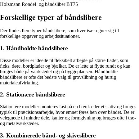
Holzmann Rondel- og båndsliber BT75
Forskellige typer af båndslibere
Der findes flere typer båndslibere, som hver især egner sig til
forskellige opgaver og arbejdssituationer.
1. Håndholdte båndslibere
Disse modeller er ideelle til fleksibelt arbejde på større flader, som
f.eks. døre, bordplader og bjælker. De er lette at flytte rundt og kan
bruges både på værkstedet og på byggepladsen. Håndholdte
båndslibere er ofte det bedste valg til grovslibning og hurtig
materialeafvirkning.
2. Stationære båndslibere
Stationære modeller monteres fast på en bænk eller et stativ og bruges
typisk til præcisionsarbejde, hvor emnet føres hen over båndet. De er
velegnede til mindre dele, kanter og formgivning og bruges ofte i træ-
og metalværksteder.
3. Kombinerede bånd- og skiveslibere