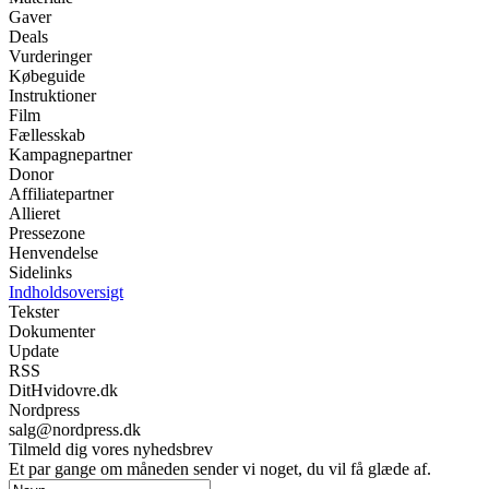
Gaver
Deals
Vurderinger
Købeguide
Instruktioner
Film
Fællesskab
Kampagnepartner
Donor
Affiliatepartner
Allieret
Pressezone
Henvendelse
Sidelinks
Indholdsoversigt
Tekster
Dokumenter
Update
RSS
DitHvidovre.dk
Nordpress
salg@nordpress.dk
Tilmeld dig vores nyhedsbrev
Et par gange om måneden sender vi noget, du vil få glæde af.