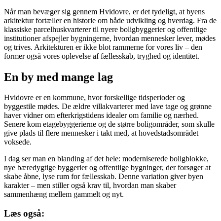
Når man bevæger sig gennem Hvidovre, er det tydeligt, at byens
arkitektur fortæller en historie om både udvikling og hverdag. Fra de
klassiske parcelhuskvarterer til nyere boligbyggerier og offentlige
institutioner afspejler bygningerne, hvordan mennesker lever, mødes
og trives. Arkitekturen er ikke blot rammerne for vores liv – den
former også vores oplevelse af fællesskab, tryghed og identitet.
En by med mange lag
Hvidovre er en kommune, hvor forskellige tidsperioder og
byggestile mødes. De ældre villakvarterer med lave tage og grønne
haver vidner om efterkrigstidens idealer om familie og nærhed.
Senere kom etagebyggerierne og de større boligområder, som skulle
give plads til flere mennesker i takt med, at hovedstadsområdet
voksede.
I dag ser man en blanding af det hele: moderniserede boligblokke,
nye bæredygtige byggerier og offentlige bygninger, der forsøger at
skabe åbne, lyse rum for fællesskab. Denne variation giver byen
karakter – men stiller også krav til, hvordan man skaber
sammenhæng mellem gammelt og nyt.
Læs også: