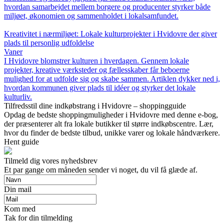
hvordan samarbejdet mellem borgere og producenter styrker både
miljøet, økonomien og sammenholdet i lokalsamfundet.
Kreativitet i nærmiljøet: Lokale kulturprojekter i Hvidovre der giver
plads til personlig udfoldelse
Vaner
I Hvidovre blomstrer kulturen i hverdagen. Gennem lokale
projekter, kreative værksteder og fællesskaber får beboerne
mulighed for at udfolde sig og skabe sammen. Artiklen dykker ned i,
hvordan kommunen giver plads til idéer og styrker det lokale
kulturliv.
Tilfredsstil dine indkøbstrang i Hvidovre – shoppingguide
Opdag de bedste shoppingmuligheder i Hvidovre med denne e-bog,
der præsenterer alt fra lokale butikker til større indkøbscentre. Lær,
hvor du finder de bedste tilbud, unikke varer og lokale håndværkere.
Hent guide
Tilmeld dig vores nyhedsbrev
Et par gange om måneden sender vi noget, du vil få glæde af.
Din mail
Kom med
Tak for din tilmelding