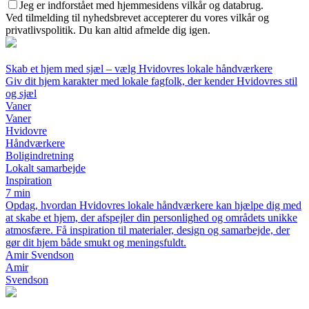
Jeg er indforstået med hjemmesidens vilkår og databrug.
Ved tilmelding til nyhedsbrevet accepterer du vores vilkår og
privatlivspolitik. Du kan altid afmelde dig igen.
Skab et hjem med sjæl – vælg Hvidovres lokale håndværkere
Giv dit hjem karakter med lokale fagfolk, der kender Hvidovres stil
og sjæl
Vaner
Vaner
Hvidovre
Håndværkere
Boligindretning
Lokalt samarbejde
Inspiration
7 min
Opdag, hvordan Hvidovres lokale håndværkere kan hjælpe dig med
at skabe et hjem, der afspejler din personlighed og områdets unikke
atmosfære. Få inspiration til materialer, design og samarbejde, der
gør dit hjem både smukt og meningsfuldt.
Amir Svendson
Amir
Svendson