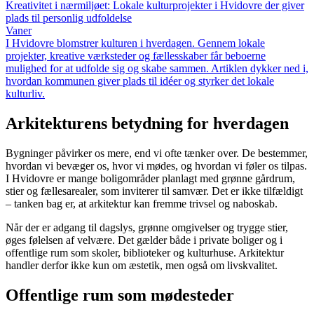
Kreativitet i nærmiljøet: Lokale kulturprojekter i Hvidovre der giver
plads til personlig udfoldelse
Vaner
I Hvidovre blomstrer kulturen i hverdagen. Gennem lokale
projekter, kreative værksteder og fællesskaber får beboerne
mulighed for at udfolde sig og skabe sammen. Artiklen dykker ned i,
hvordan kommunen giver plads til idéer og styrker det lokale
kulturliv.
Arkitekturens betydning for hverdagen
Bygninger påvirker os mere, end vi ofte tænker over. De bestemmer,
hvordan vi bevæger os, hvor vi mødes, og hvordan vi føler os tilpas.
I Hvidovre er mange boligområder planlagt med grønne gårdrum,
stier og fællesarealer, som inviterer til samvær. Det er ikke tilfældigt
– tanken bag er, at arkitektur kan fremme trivsel og naboskab.
Når der er adgang til dagslys, grønne omgivelser og trygge stier,
øges følelsen af velvære. Det gælder både i private boliger og i
offentlige rum som skoler, biblioteker og kulturhuse. Arkitektur
handler derfor ikke kun om æstetik, men også om livskvalitet.
Offentlige rum som mødesteder