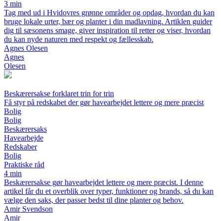
3 min
Tag med ud i Hvidovres grønne områder og opdag, hvordan du kan
bruge lokale urter, bær og planter i din madlavning. Artiklen guider
dig til sæsonens smage, giver inspiration til retter og viser, hvordan
du kan nyde naturen med respekt og fællesskab.
Agnes Olesen
Agnes
Olesen
Beskærersakse forklaret trin for trin
Få styr på redskabet der gør havearbejdet lettere og mere præcist
Bolig
Bolig
Beskærersaks
Havearbejde
Redskaber
Bolig
Praktiske råd
4 min
Beskærersakse gør havearbejdet lettere og mere præcist. I denne
artikel får du et overblik over typer, funktioner og brands, så du kan
vælge den saks, der passer bedst til dine planter og behov.
Amir Svendson
Amir