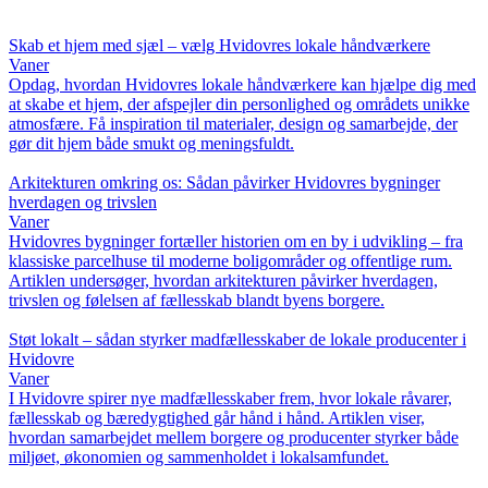
Skab et hjem med sjæl – vælg Hvidovres lokale håndværkere
Vaner
Opdag, hvordan Hvidovres lokale håndværkere kan hjælpe dig med
at skabe et hjem, der afspejler din personlighed og områdets unikke
atmosfære. Få inspiration til materialer, design og samarbejde, der
gør dit hjem både smukt og meningsfuldt.
Arkitekturen omkring os: Sådan påvirker Hvidovres bygninger
hverdagen og trivslen
Vaner
Hvidovres bygninger fortæller historien om en by i udvikling – fra
klassiske parcelhuse til moderne boligområder og offentlige rum.
Artiklen undersøger, hvordan arkitekturen påvirker hverdagen,
trivslen og følelsen af fællesskab blandt byens borgere.
Støt lokalt – sådan styrker madfællesskaber de lokale producenter i
Hvidovre
Vaner
I Hvidovre spirer nye madfællesskaber frem, hvor lokale råvarer,
fællesskab og bæredygtighed går hånd i hånd. Artiklen viser,
hvordan samarbejdet mellem borgere og producenter styrker både
miljøet, økonomien og sammenholdet i lokalsamfundet.