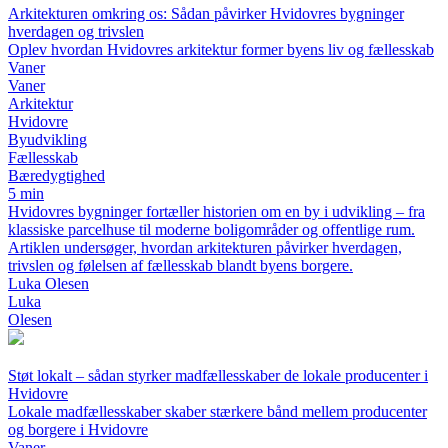
Arkitekturen omkring os: Sådan påvirker Hvidovres bygninger
hverdagen og trivslen
Oplev hvordan Hvidovres arkitektur former byens liv og fællesskab
Vaner
Vaner
Arkitektur
Hvidovre
Byudvikling
Fællesskab
Bæredygtighed
5 min
Hvidovres bygninger fortæller historien om en by i udvikling – fra
klassiske parcelhuse til moderne boligområder og offentlige rum.
Artiklen undersøger, hvordan arkitekturen påvirker hverdagen,
trivslen og følelsen af fællesskab blandt byens borgere.
Luka Olesen
Luka
Olesen
Støt lokalt – sådan styrker madfællesskaber de lokale producenter i
Hvidovre
Lokale madfællesskaber skaber stærkere bånd mellem producenter
og borgere i Hvidovre
Vaner