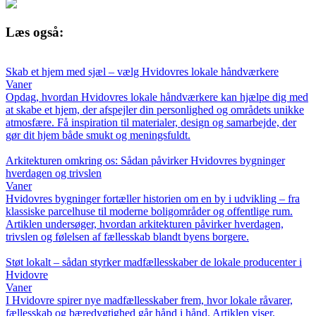
Læs også:
Skab et hjem med sjæl – vælg Hvidovres lokale håndværkere
Vaner
Opdag, hvordan Hvidovres lokale håndværkere kan hjælpe dig med
at skabe et hjem, der afspejler din personlighed og områdets unikke
atmosfære. Få inspiration til materialer, design og samarbejde, der
gør dit hjem både smukt og meningsfuldt.
Arkitekturen omkring os: Sådan påvirker Hvidovres bygninger
hverdagen og trivslen
Vaner
Hvidovres bygninger fortæller historien om en by i udvikling – fra
klassiske parcelhuse til moderne boligområder og offentlige rum.
Artiklen undersøger, hvordan arkitekturen påvirker hverdagen,
trivslen og følelsen af fællesskab blandt byens borgere.
Støt lokalt – sådan styrker madfællesskaber de lokale producenter i
Hvidovre
Vaner
I Hvidovre spirer nye madfællesskaber frem, hvor lokale råvarer,
fællesskab og bæredygtighed går hånd i hånd. Artiklen viser,