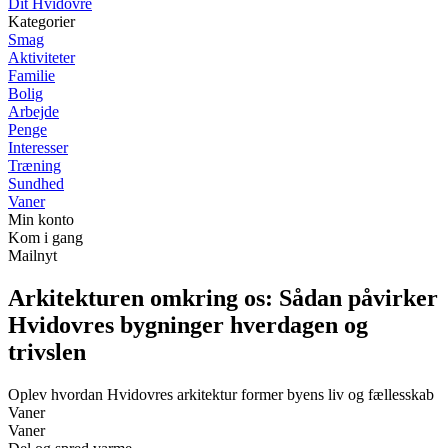
Dit Hvidovre
Kategorier
Smag
Aktiviteter
Familie
Bolig
Arbejde
Penge
Interesser
Træning
Sundhed
Vaner
Min konto
Kom i gang
Mailnyt
Arkitekturen omkring os: Sådan påvirker
Hvidovres bygninger hverdagen og
trivslen
Oplev hvordan Hvidovres arkitektur former byens liv og fællesskab
Vaner
Vaner