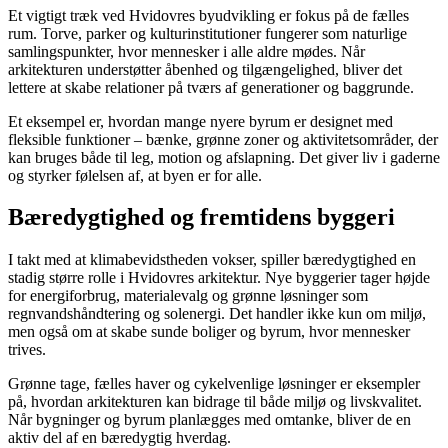
Et vigtigt træk ved Hvidovres byudvikling er fokus på de fælles
rum. Torve, parker og kulturinstitutioner fungerer som naturlige
samlingspunkter, hvor mennesker i alle aldre mødes. Når
arkitekturen understøtter åbenhed og tilgængelighed, bliver det
lettere at skabe relationer på tværs af generationer og baggrunde.
Et eksempel er, hvordan mange nyere byrum er designet med
fleksible funktioner – bænke, grønne zoner og aktivitetsområder, der
kan bruges både til leg, motion og afslapning. Det giver liv i gaderne
og styrker følelsen af, at byen er for alle.
Bæredygtighed og fremtidens byggeri
I takt med at klimabevidstheden vokser, spiller bæredygtighed en
stadig større rolle i Hvidovres arkitektur. Nye byggerier tager højde
for energiforbrug, materialevalg og grønne løsninger som
regnvandshåndtering og solenergi. Det handler ikke kun om miljø,
men også om at skabe sunde boliger og byrum, hvor mennesker
trives.
Grønne tage, fælles haver og cykelvenlige løsninger er eksempler
på, hvordan arkitekturen kan bidrage til både miljø og livskvalitet.
Når bygninger og byrum planlægges med omtanke, bliver de en
aktiv del af en bæredygtig hverdag.