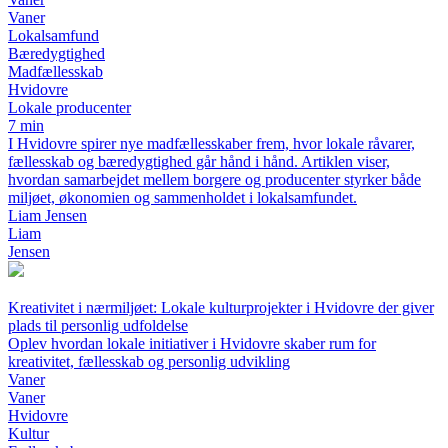
Vaner
Lokalsamfund
Bæredygtighed
Madfællesskab
Hvidovre
Lokale producenter
7 min
I Hvidovre spirer nye madfællesskaber frem, hvor lokale råvarer,
fællesskab og bæredygtighed går hånd i hånd. Artiklen viser,
hvordan samarbejdet mellem borgere og producenter styrker både
miljøet, økonomien og sammenholdet i lokalsamfundet.
Liam Jensen
Liam
Jensen
Kreativitet i nærmiljøet: Lokale kulturprojekter i Hvidovre der giver
plads til personlig udfoldelse
Oplev hvordan lokale initiativer i Hvidovre skaber rum for
kreativitet, fællesskab og personlig udvikling
Vaner
Vaner
Hvidovre
Kultur