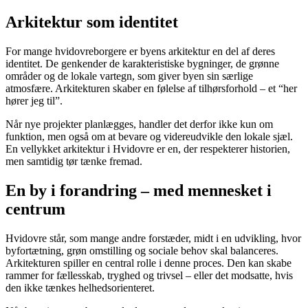
Arkitektur som identitet
For mange hvidovreborgere er byens arkitektur en del af deres
identitet. De genkender de karakteristiske bygninger, de grønne
områder og de lokale vartegn, som giver byen sin særlige
atmosfære. Arkitekturen skaber en følelse af tilhørsforhold – et “her
hører jeg til”.
Når nye projekter planlægges, handler det derfor ikke kun om
funktion, men også om at bevare og videreudvikle den lokale sjæl.
En vellykket arkitektur i Hvidovre er en, der respekterer historien,
men samtidig tør tænke fremad.
En by i forandring – med mennesket i
centrum
Hvidovre står, som mange andre forstæder, midt i en udvikling, hvor
byfortætning, grøn omstilling og sociale behov skal balanceres.
Arkitekturen spiller en central rolle i denne proces. Den kan skabe
rammer for fællesskab, tryghed og trivsel – eller det modsatte, hvis
den ikke tænkes helhedsorienteret.