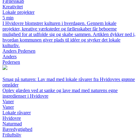
Fællesskab
Kreativitet
Lokale projekter
5 min
I Hvidovre blomstrer kulturen i hverdagen. Gennem lokale
projekter, kreative værksteder og fællesskaber får beboerne
mulighed for at udfolde sig og skabe sammen. Artiklen dykker ned i,
hvordan kommunen giver plads til idéer og styrker det lokale
kulturliv.
Anders Pedersen
Anders
Pedersen
Smag på naturen: Lav mad med lokale råvarer fra Hvidovres grønne
områder
Oplev glæden ved at sanke og lave mad med naturens egne
ingredienser i Hvidovre
Vaner
Vaner
Lokale råvarer
Hvidovre
Naturmad
Bæredygtighed
Friluftsliv